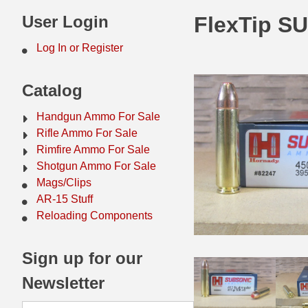
44 Magnum Ammo
50 BMG Ammo
User Login
FlexTip S
32 Auto / ACP Ammo
8mm Mauser Ammo
Log In or Register
22 Remington Jet
17 Hornet Ammo
Catalog
25 Auto / ACP Ammo
17 Remington Ammo
Handgun Ammo For Sale
30 Super Carry
17 Rem Fireball Ammo
Rifle Ammo For Sale
Rimfire Ammo For Sale
32 H&R Mag Ammo
22 ARC
Shotgun Ammo For Sale
Mags/Clips
327 Magnum Ammo
22 Creedmoor Ammo
AR-15 Stuff
38 Long Colt
22 Hornet Ammo
Reloading Components
357 SIG Ammo
25 Creedmoor
Sign up for our
38 S&W Short Ammo
204 Ruger Ammo
Newsletter
38 Super Auto Ammo
218 BEE Ammo