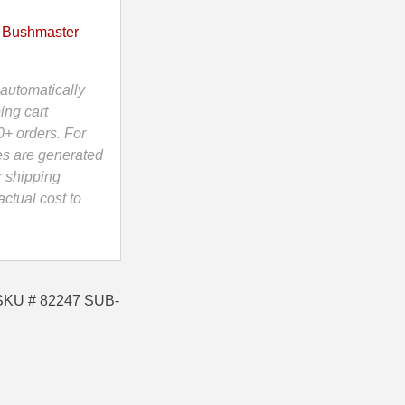
 Bushmaster
automatically
ing cart
0+ orders. For
es are generated
r shipping
ctual cost to
 SKU # 82247 SUB-