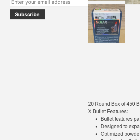
38 Short Colt Ammo For Sale
222 Rem Ammo
38-40 Revolver Ammo
22-250 Ammo
41 Rem Mag Ammo
224 Valkyrie Ammo
44 Special Ammo
243 Win Ammo
44 Russian Ammo
243 WSSM Ammo
44-40 Ammo
25-06 Rem Ammo
454 Casull Ammo
250 Savage Ammo
45 G.A.P. Ammo
257 Roberts Ammo
20 Round Box of 450 
45 Long Colt Ammo
260 Rem
X Bullet Features:
Bullet features p
45 Schofield Ammo
270 Win Ammo
Designed to expan
Optimized powder
460 S&W Ammo
270 WSM Ammo