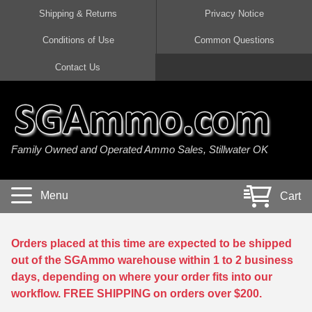
Shipping & Returns
Privacy Notice
Conditions of Use
Common Questions
Handgun Ammo For Sale
Shotgun Ammo For Sale
Rimfire Ammo For Sale
Rifle Ammo For Sale
Contact Us
9mm Luger Ammo
223 / 5.56mm Ammo
22 LR Ammo
12 Gauge Ammo
45 Auto / ACP Ammo
300 AAC Blackout Ammo
22 Magnum Ammo
20 Gauge Ammo
Family Owned and Operated Ammo Sales, Stillwater OK
380 Auto Ammo
308 Win / 7.62x51 Ammo
17 HMR Ammo
410 Gauge Ammo
10mm Auto Ammo
6.5 Creedmoor Ammo
17 Mach 2 Ammo
16 Gauge Ammo
Menu
Cart
40 cal Ammo
7.62x39 Ammo
17 WSM Ammo
28 Gauge Ammo
5.7x28 Ammo
7.62x54R Ammo
21 Sharp
Orders placed at this time are expected to be shipped
out of the SGAmmo warehouse within 1 to 2 business
38 Special Ammo
30-06 Ammo
22 WRF Ammo
days, depending on where your order fits into our
workflow. FREE SHIPPING on orders over $200.
357 Magnum Ammo
30 Carbine Ammo