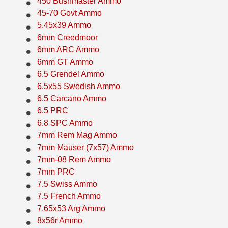
450 Bushmaster Ammo
45-70 Govt Ammo
35 Whelen Ammo
5.45x39 Ammo
35 Remington Ammo
6mm Creedmoor
6mm ARC Ammo
350 Legend Ammo
6mm GT Ammo
6.5 Grendel Ammo
375 Swiss
6.5x55 Swedish Ammo
6.5 Carcano Ammo
400 Legend
6.5 PRC
444 Marlin Ammo
6.8 SPC Ammo
7mm Rem Mag Ammo
450 Bushmaster Ammo
7mm Mauser (7x57) Ammo
7mm-08 Rem Ammo
45-70 Govt Ammo
7mm PRC
5.45x39 Ammo
7.5 Swiss Ammo
7.5 French Ammo
6mm Creedmoor
7.65x53 Arg Ammo
8x56r Ammo
6mm ARC Ammo