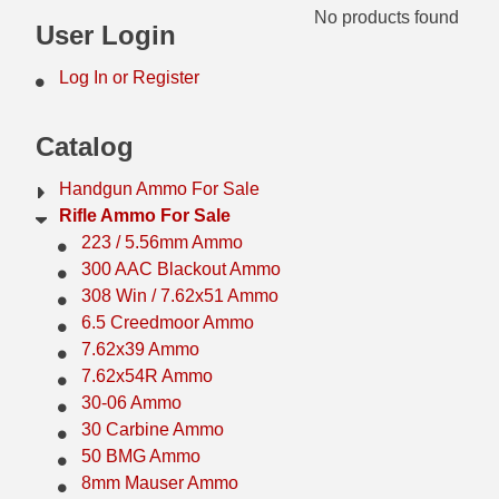
No products found
44 Magnum Ammo
50 BMG Ammo
User Login
32 Auto / ACP Ammo
8mm Mauser Ammo
Log In or Register
22 Remington Jet
17 Hornet Ammo
Catalog
25 Auto / ACP Ammo
17 Remington Ammo
Handgun Ammo For Sale
30 Super Carry
17 Rem Fireball Ammo
Rifle Ammo For Sale
223 / 5.56mm Ammo
32 H&R Mag Ammo
22 ARC
300 AAC Blackout Ammo
308 Win / 7.62x51 Ammo
327 Magnum Ammo
22 Creedmoor Ammo
6.5 Creedmoor Ammo
38 Long Colt
22 Hornet Ammo
7.62x39 Ammo
7.62x54R Ammo
357 SIG Ammo
25 Creedmoor
30-06 Ammo
30 Carbine Ammo
38 S&W Short Ammo
204 Ruger Ammo
50 BMG Ammo
38 Super Auto Ammo
218 BEE Ammo
8mm Mauser Ammo