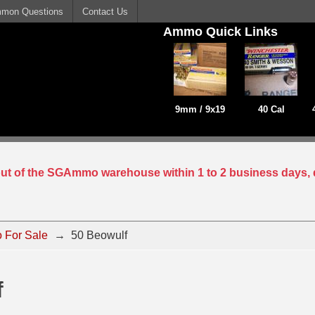
mon Questions
Contact Us
Ammo Quick Links
9mm / 9x19
40 Cal
 out of the SGAmmo warehouse within 1 to 2 business days, 
 For Sale
→
50 Beowulf
f