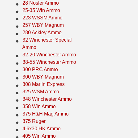
28 Nosler Ammo
6mm GT Ammo
25-35 Win Ammo
223 WSSM Ammo
6.5 Grendel Ammo
257 WBY Magnum
280 Ackley Ammo
6.5x55 Swedish Ammo
32 Winchester Special
Ammo
6.5 Carcano Ammo
32-20 Winchester Ammo
6.5 PRC
38-55 Winchester Ammo
300 PRC Ammo
6.8 SPC Ammo
300 WBY Magnum
308 Marlin Express
7mm Rem Mag Ammo
325 WSM Ammo
7mm Mauser (7x57) Ammo
348 Winchester Ammo
358 Win Ammo
7mm-08 Rem Ammo
375 H&H Mag Ammo
375 Ruger
7mm PRC
4.6x30 HK Ammo
405 Win Ammo
7.5 Swiss Ammo