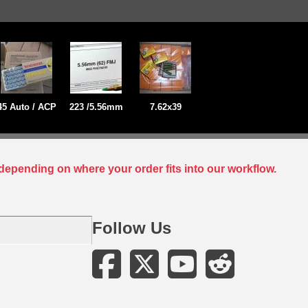
45 Auto / ACP
223 /5.56mm
7.62x39
depending on where your order fits into our workflow.
Follow Us