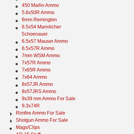
450 Marlin Ammo
7.5 French Ammo
5.6x50R Ammo
6mm Remington
7.65x53 Arg Ammo
6.5x54 Mannlicher
Schoenauer
8x56r Ammo
6.5x57 Mauser Ammo
28 Nosler Ammo
6.5x57R Ammo
7mm WSM Ammo
25-35 Win Ammo
7x57R Ammo
7x65R Ammo
223 WSSM Ammo
7x64 Ammo
8x57JR Ammo
257 WBY Magnum
8x57JRS Ammo
280 Ackley Ammo
9x39 mm Ammo For Sale
9.3x74R
32 Winchester Special Ammo
Rimfire Ammo For Sale
Shotgun Ammo For Sale
32-20 Winchester Ammo
Mags/Clips
38-55 Winchester Ammo