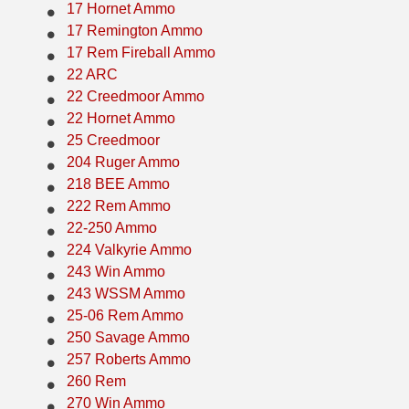
17 Hornet Ammo
38 Short Colt Ammo For Sale
222 Rem Ammo
17 Remington Ammo
17 Rem Fireball Ammo
38-40 Revolver Ammo
22-250 Ammo
22 ARC
22 Creedmoor Ammo
41 Rem Mag Ammo
224 Valkyrie Ammo
22 Hornet Ammo
44 Special Ammo
243 Win Ammo
25 Creedmoor
204 Ruger Ammo
44 Russian Ammo
243 WSSM Ammo
218 BEE Ammo
222 Rem Ammo
44-40 Ammo
25-06 Rem Ammo
22-250 Ammo
454 Casull Ammo
250 Savage Ammo
224 Valkyrie Ammo
243 Win Ammo
45 G.A.P. Ammo
257 Roberts Ammo
243 WSSM Ammo
25-06 Rem Ammo
45 Long Colt Ammo
260 Rem
250 Savage Ammo
45 Schofield Ammo
270 Win Ammo
257 Roberts Ammo
260 Rem
460 S&W Ammo
270 WSM Ammo
270 Win Ammo