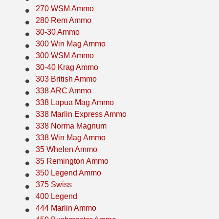
270 WSM Ammo
500 S&W Ammo
280 Rem Ammo
280 Rem Ammo
30-30 Ammo
480 Ruger
30-30 Ammo
300 Win Mag Ammo
500 S&W Ammo
300 Win Mag Ammo
300 WSM Ammo
30-40 Krag Ammo
50 AE Ammo
300 WSM Ammo
303 British Ammo
338 ARC Ammo
7.62x25 Tok Ammo
30-40 Krag Ammo
338 Lapua Mag Ammo
7.65 Para / 30 Luger
303 British Ammo
338 Marlin Express Ammo
338 Norma Magnum
7.63 Mauser
338 ARC Ammo
338 Win Mag Ammo
35 Whelen Ammo
9x18 Mak Ammo
338 Lapua Mag Ammo
35 Remington Ammo
350 Legend Ammo
9x21 Ammo
338 Marlin Express Ammo
375 Swiss
9mm Browning Long
338 Norma Magnum
400 Legend
444 Marlin Ammo
338 Win Mag Ammo